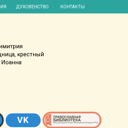
тово
КОНТАКТЫ
НИЯ
ДУХОВЕНСТВО
Димитрия
щница, крестный
я Иоанна