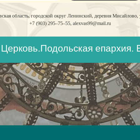
кая область, городской округ Ленинский, деревня Мисайлово, у
+7 (903) 295–75–55,
alexvas99@mail.ru
Церковь.Подольская епархия. 