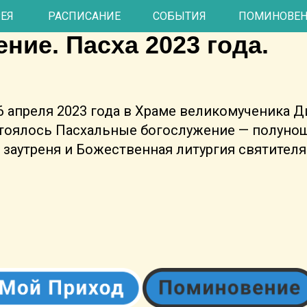
 Воскресе! Светлое Хрис
РЕЯ
РАСПИСАНИЕ
СОБЫТИЯ
ПОМИНОВЕ
ние. Пасха 2023 года.
16 апреля 2023 года в Храме великомученика 
тоялось Пасхальные богослужение — полуно
я заутреня и Божественная литургия святител