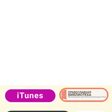
Русская Православная
Церковь.Подольская епархия.
Видновское благочиние.