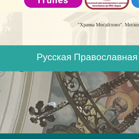
"Храмы Мисайлово". Московс
Русская Православная 