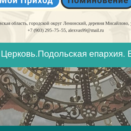
кая область, городской округ Ленинский, деревня Мисайлово, у
+7 (903) 295–75–55,
alexvas99@mail.ru
Церковь.Подольская епархия. 