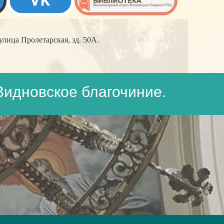
лица Пролетарская, зд. 50А.
Видновское благочиние.