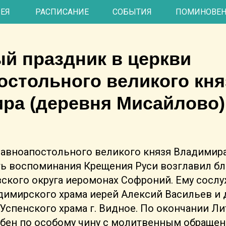
РЕЯ
РАСПИСАНИЕ
СОБЫТИЯ
ПОМИНОВЕ
й праздник в церкви
остольного великого кня
ра (деревня Мисайлово)
равноапостольного великого князя Владими
ть воспоминания Крещения Руси возглавил б
ского округа иеромонах Софроний. Ему сосл
димирского храма иерей Алексий Васильев и
Успенского храма г. Видное. По окончании Ли
бен по особому чину с молитвенным обращен