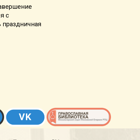
завершение
я с
ь праздничная