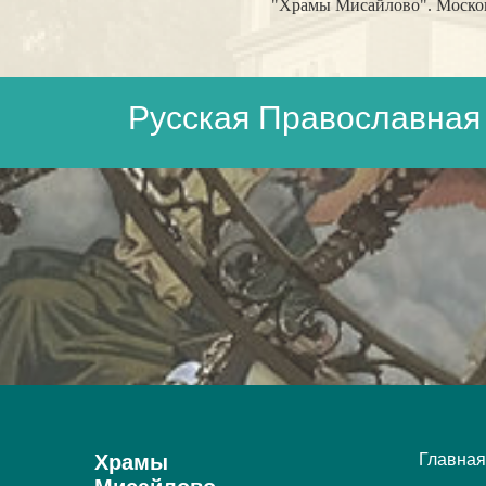
"Храмы Мисайлово". Московс
Русская Православная 
Храмы
Главная