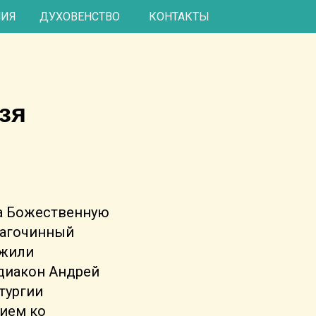
КОНТАКТЫ
НИЯ
ДУХОВЕНСТВО
зя
ра Божественную
лагочинный
ужили
 диакон Андрей
тургии
ием ко