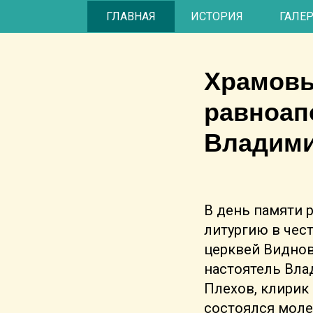
ГЛАВНАЯ
ИСТОРИЯ
ГАЛЕ
Храмовы
равноап
Владими
В день памяти 
литургию в чес
церквей Виднов
настоятель Вла
Плехов, клирик 
состоялся моле