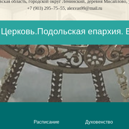
кая область, городской округ Ленинский, деревня Мисайлово, у
+7 (903) 295–75–55,
alexvas99@mail.ru
Церковь.Подольская епархия. 
Расписание
Духовенство