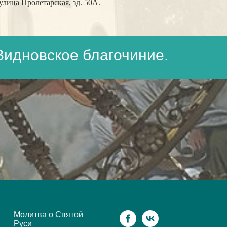
лица Пролетарская, зд. 50А.
Видновское благочиние.
Молитва о Святой
Руси